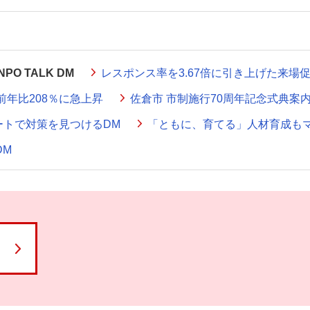
O TALK DM
レスポンス率を3.67倍に引き上げた来場促
前年比208％に急上昇
佐倉市 市制施行70周年記念式典案
ートで対策を見つけるDM
「ともに、育てる」人材育成もマイ
DM