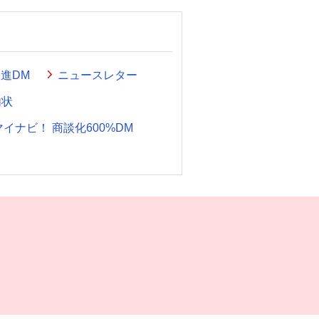
進DM
ニュースレター
内状
ナビ！ 商談化600%DM