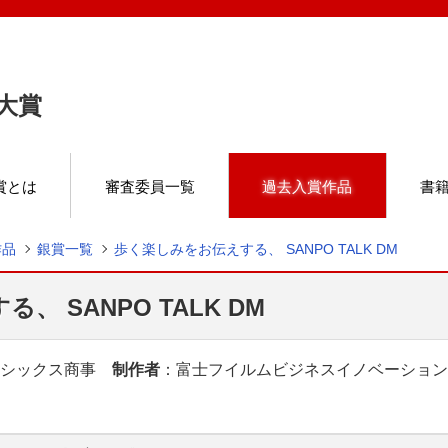
M大賞
賞とは
審査委員一覧
過去入賞作品
書
作品
銀賞一覧
歩く楽しみをお伝えする、 SANPO TALK DM
 SANPO TALK DM
アシックス商事
制作者
：富士フイルムビジネスイノベーション