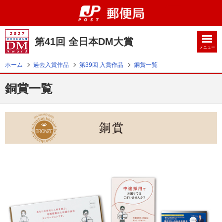
第41回 全日本DM大賞
メニュー
ホーム
過去入賞作品
第39回 入賞作品
銅賞一覧
銅賞一覧
トップ
お知らせ
応募概要
DM大賞とは
審査委員一覧
過去入賞作品