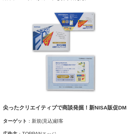
尖ったクリエイティブで商談発掘！新NISA販促DM
ターゲット
：新規(見込)顧客
広告主
：TOPPANエッジ