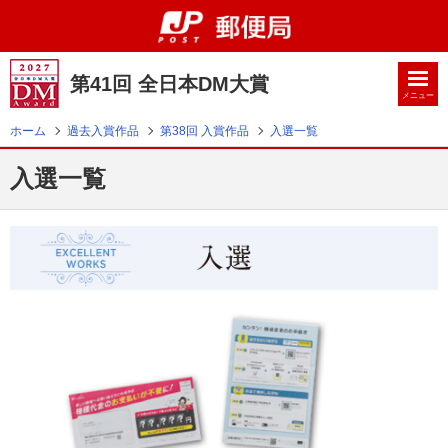
第41回 全日本DM大賞
メニュー
ホーム
過去入賞作品
第38回 入賞作品
入選一覧
入選一覧
トップ
お知らせ
応募概要
DM大賞とは
審査委員一覧
過去入賞作品